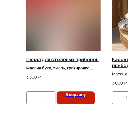
Пенал для столовых приборов
Кассе
прибо
Массив бука, эмаль, гравировка
Сроки производства: 2–3 недели
Массив 
3 500
₽
Сроки п
3 000
₽
В корзину