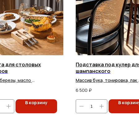
та для столовых
Подставка под кулер дл
ров
шампанского
березы, масло
Массив бука, тонировка, лак
роизводства: 2–3 недели
Сроки производства: 2–3 не
6 500
₽
В корзину
В корзин