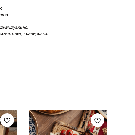
ло
дели
ндивидуально.
рма, цвет, гравировка.