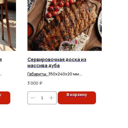
я
Сервировочная доска из
массива дуба
Габариты:
350х240х20 мм.
дели
Сроки производства: 2–3 недели
3 000
₽
у
В корзину